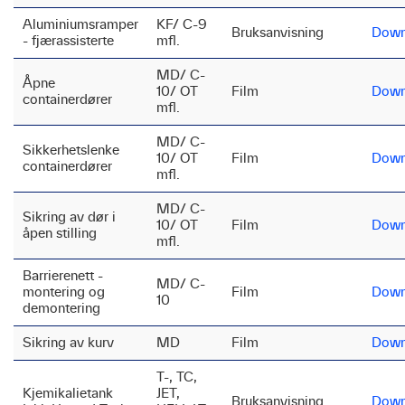
Aluminiumsramper
KF/ C-9
Bruksanvisning
Down
- fjærassisterte
mfl.
MD/ C-
Åpne
10/ OT
Film
Down
containerdører
mfl.
MD/ C-
Sikkerhetslenke
10/ OT
Film
Down
containerdører
mfl.
MD/ C-
Sikring av dør i
10/ OT
Film
Down
åpen stilling
mfl.
Barrierenett -
MD/ C-
montering og
Film
Down
10
demontering
Sikring av kurv
MD
Film
Down
T-, TC,
Kjemikalietank
JET,
Bruksanvisning
Down