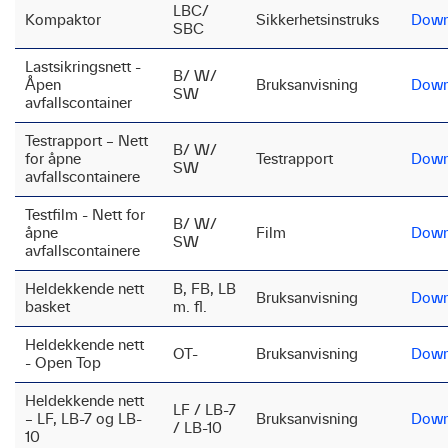
LBC/
Kompaktor
Sikkerhetsinstruks
Down
SBC
Lastsikringsnett -
B/ W/
Åpen
Bruksanvisning
Down
SW
avfallscontainer
Testrapport – Nett
B/ W/
for åpne
Testrapport
Down
SW
avfallscontainere
Testfilm - Nett for
B/ W/
åpne
Film
Down
SW
avfallscontainere
Heldekkende nett
B, FB, LB
Bruksanvisning
Down
basket
m. fl.
Heldekkende nett
OT-
Bruksanvisning
Down
- Open Top
Heldekkende nett
LF / LB-7
– LF, LB-7 og LB-
Bruksanvisning
Down
/ LB-10
10