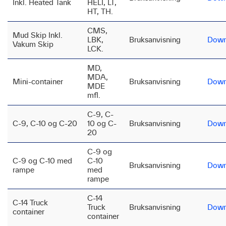
Inkl. Heated Tank
HELI, LT,
HT, TH.
CMS,
Mud Skip Inkl.
LBK,
Bruksanvisning
Down
Vakum Skip
LCK.
MD,
MDA,
Mini-container
Bruksanvisning
Down
MDE
mfl.
C-9, C-
C-9, C-10 og C-20
10 og C-
Bruksanvisning
Down
20
C-9 og
C-9 og C-10 med
C-10
Bruksanvisning
Down
rampe
med
rampe
C-14
C-14 Truck
Truck
Bruksanvisning
Down
container
container