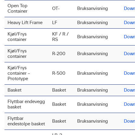
Open Top
OT-
Bruksanvisning
Down
Container
Heavy Lift Frame
LF
Bruksanvisning
Down
Kjøl/Frys
KF / R /
Bruksanvisning
Down
container
RS
Kjøl/Frys
R-200
Bruksanvisning
Down
container
Kjøl/Frys
container –
R-500
Bruksanvisning
Down
Prototype
Basket
Basket
Bruksanvisning
Down
Flyttbar endevegg
Basket
Bruksanvisning
Down
basket
Flyttbar
Basket
Bruksanvisning
Down
endestolpe basket