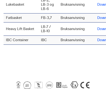
LB-2,
Lukebasket
LB-3 og
Bruksanvisning
Down
LB-6
Fatbasket
FB-3,7
Bruksanvisning
Down
LB-7 /
Heavy Lift Basket
Bruksanvisning
Down
LB-10
IBC Container
IBC
Bruksanvisning
Down