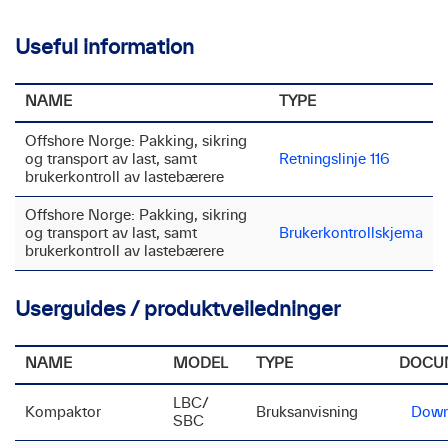
Useful information
NAME
TYPE
Offshore Norge: Pakking, sikring
og transport av last, samt
Retningslinje 116
brukerkontroll av lastebærere
Offshore Norge: Pakking, sikring
og transport av last, samt
Brukerkontrollskjema
brukerkontroll av lastebærere
Userguides / produktveiledninger
NAME
MODEL
TYPE
DOCU
LBC/
Kompaktor
Bruksanvisning
Down
SBC